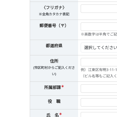
〈フリガナ〉
※全角カタカナ表記
郵便番号（〒）
※英数字は半角でご記
都道府県
住所
(市区町村からご記入くださ
例）江東区有明3-11
い)
（ビル名等もご記入
＊
所属部課
役 職
＊
氏 名