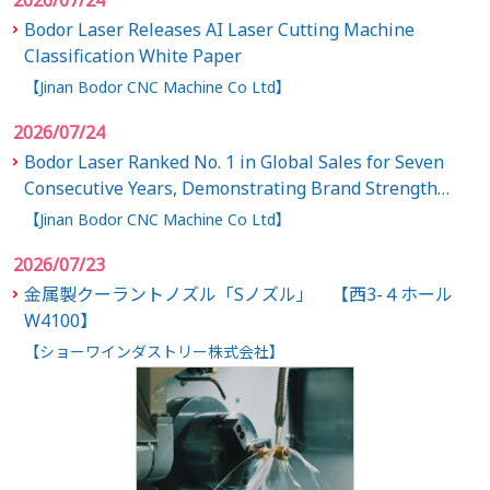
2026/07/24
Bodor Laser Releases AI Laser Cutting Machine
Classification White Paper
【Jinan Bodor CNC Machine Co Ltd】
2026/07/24
Bodor Laser Ranked No. 1 in Global Sales for Seven
Consecutive Years, Demonstrating Brand Strength
Through Sustained Leadership
【Jinan Bodor CNC Machine Co Ltd】
2026/07/23
金属製クーラントノズル「Sノズル」 【西3-４ホール
W4100】
【ショーワインダストリー株式会社】