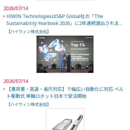
2026/07/14
HIWIN TechnologiesはS&P Global社の「The
Sustainability Yearbook 2026」に2年連続選出されまし
た
【ハイウィン株式会社】
2026/07/14
【重荷重・高速・長尺対応】で幅広い自動化に対応 ベル
ト駆動式 単軸ロボット日本で受注開始
【ハイウィン株式会社】