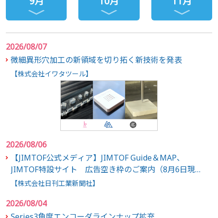
9月
10月
11月
2026/08/07
微細異形穴加工の新領域を切り拓く新技術を発表
【株式会社イワタツール】
2026/08/06
【JIMTOF公式メディア】JIMTOF Guide＆MAP、
JIMTOF特設サイト 広告空き枠のご案内（8月6日現
在）
【株式会社日刊工業新聞社】
2026/08/04
Series3角度エンコーダラインナップ拡充