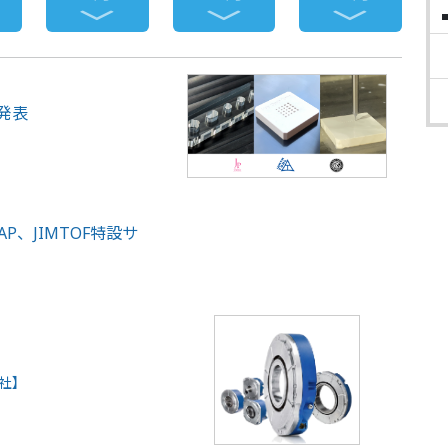
発表
AP、JIMTOF特設サ
社】