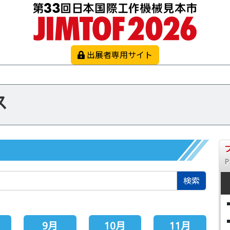
出展者専用サイト
ス
P
検索
9月
10月
11月